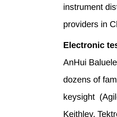
instrument dis
providers in C
Electronic t
AnHui Baluelec
dozens of fam
keysight (Agi
Keithley, Tekt