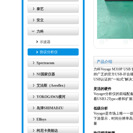
泰艺
安立
力科
示波器
协议分析仪
产品介绍
Spectracom
力科Voyage M310P
NI国家仪器
持广乏的官方USB-IF合规性
USB认证的“一站式”解
艾法斯（Aeroflex）
灵活的硬件
Voyager分析仪的前端配
YOKOGAWA横河
看USB3.2Type-c
岛津SHIMADZU
低级分析
Voyager是市场上唯一
下游显示，时间分辨率高
Ellisys
量
柯尼卡美能达