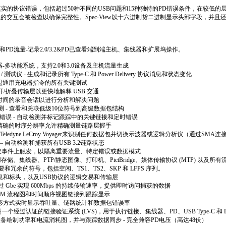
标记真实的协议错误，包括超过50种不同的USB问题和15种独特的PD错误条件，在较
单独的交互会被检查以确保完整性。Spec-View以十六进制货二进制显示头部字段，并
3.2和PD流量-记录2.0/3.2&PD已查看端到端主机、集线器和扩展坞操作。
炼器-多功能系统，支持2.0和3.0设备及主机流量生成
/
测试仪
-
生成和记录所有
Type-C
和
Power Delivery
协议消息和状态变化
盟通用充电器指令的所有关键测试
开
/
折叠传输层以更快地解释
USB
交通
时间的录音会话以进行分析和解决问题
测
-
查看和关联低级
10
位符号到高级数据包结构
错误
-
自动检测并标记跟踪中的关键链接和定时错误
精确的时序分辨率允许精确测量链路层握手
Teledyne LeCroy Voyager
来识别任何数据包并切换示波器或逻辑分析仪（通过
SMA
连
–
自动检测和捕获所有
USB 3.2
链路状态
议事件上触发，以隔离重要流量、特定错误或数据模式
用存储、集线器、
PTP/
静态图像、打印机、
PictBridge
、媒体传输协议
(MTP)
以及所有
要和冗余的符号，包括空闲、
TS1
、
TS2
、
SKP
和
LFPS
序列。
息和标头，以及
USB
协议的逻辑交易和传输层
过
Gbe
实现
600Mbps
的持续传输速率，提供即时访问捕获的数据
SM
流程图和时间顺序视图链接到跟踪显示
形方式实时显示吞吐量、链路统计和数据包错误率
是一个经过认证的链接验证系统
(LVS)
，用于执行链接、集线器、
PD
、
USB Type-C
和
设备绘制功率和电流消耗图，并与跟踪数据同步
-
完全兼容
PD
电压（高达
48
伏）