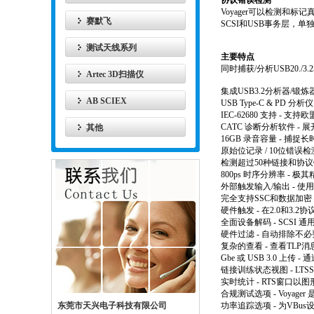
协议错误检测
Voyager可以检测和
赛默飞
SCSI和USB事务层，
测试天线系列
主要特点
同时捕获/分析USB20./
Artec 3D扫描仪
集成USB3.2分析器/锻
AB SCIEX
USB Type-C & PD
分析仪
IEC-62680
支持
-
支持欧
CATC
诊断分析软件
-
展
其他
16GB
录音容量
-
捕捉长
原始位记录
/ 10
位错误检
检测超过
50
种链接和协议
800ps
时序分辨率
-
极其
外部触发输入
/
输出
-
使用
完全支持
SSC
和数据加密
硬件触发
-
在
2.0
和
3.2
协
全面设备解码
- SCSI
通
硬件过滤
-
自动排除不必
复杂的查看
-
查看
TLP
消
Gbe
或
USB 3.0
上传
-
通
链接训练状态视图
- LTS
实时统计
- RTS
窗口以图
合规测试选项
- Voyager
东莞市天兴电子科技有限公司
功率追踪选项
-
为
VBus