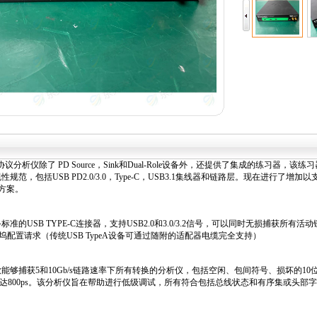
 USB 协议分析仪除了 PD Source，Sink和Dual-Role设备外，还提供了集成的练习
规范，包括USB PD2.0/3.0，Type-C，USB3.1集线器和链路层。现在进行了增加以支持
决方案。
备标准的USB TYPE-C连接器，支持USB2.0和3.0/3.2信号，可以同时无损捕获所有活
桥和扩展坞配置请求（传统USB TypeA设备可通过随附的适配器电缆完全支持）
一款能够捕获5和10Gb/s链路速率下所有转换的分析仪，包括空闲、包间符号、损坏的10位代码
达800ps。该分析仪旨在帮助进行低级调试，所有符合包括总线状态和有序集或头部