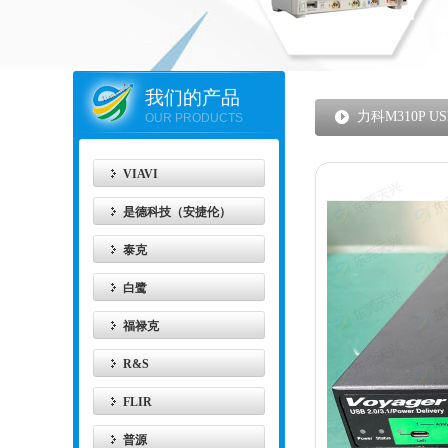
我们的产品
力科M310P USB 
OUR PRODUCTS
VIAVI
是德科技（安捷伦）
泰克
白鹭
福禄克
R&S
FLIR
普源