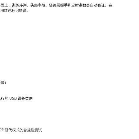
低的层面上，训练序列、头部字段、链路层握手和定时参数会自动验证。在
且还用红色标记错误。
接器）
流行的
USB
设备类别
DP
替代模式的合规性测试