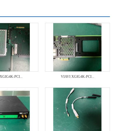
XGIG4K-PCI...
VIAVI XGIG4K-PCI...