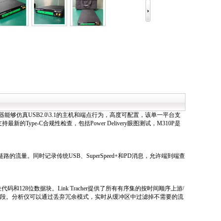
器，该练习器能够仿真USB2.0\3.1的主机和端点行为，高度可配置，该单一平台支
最新的Type-C合规性检查，包括Power Delivery眼图测试，M310P是
动链路的流量。同时记录传统USB、SuperSpeed+和PD消息，允许端到端查
和128位数据块。Link Tracher提供了所有有序集的按时间顺序上游/
字段。分析仪可以通过丢弃冗余模式，实时从缓冲区中过滤掉不需要的流