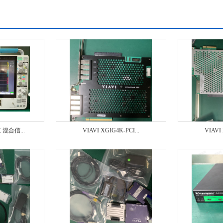
 混合信...
VIAVI XGIG4K-PCI...
VIAVI 