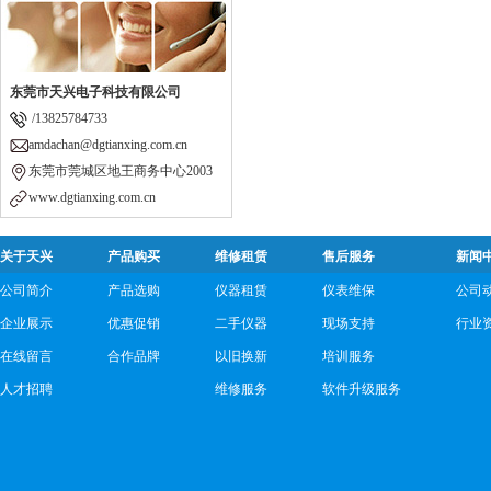
东莞市天兴电子科技有限公司
/13825784733
amdachan@dgtianxing.com.cn
东莞市莞城区地王商务中心2003
www.dgtianxing.com.cn
关于天兴
产品购买
维修租赁
售后服务
新闻
公司简介
产品选购
仪器租赁
仪表维保
公司
企业展示
优惠促销
二手仪器
现场支持
行业
在线留言
合作品牌
以旧换新
培训服务
人才招聘
维修服务
软件升级服务