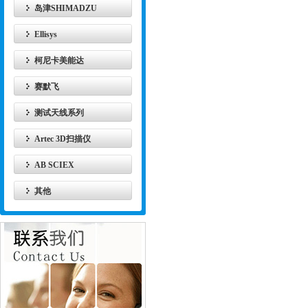
岛津SHIMADZU
Ellisys
柯尼卡美能达
赛默飞
测试天线系列
Artec 3D扫描仪
AB SCIEX
其他