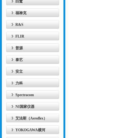
白鹭
福禄克
R&S
FLIR
普源
泰艺
安立
力科
Spectracom
NI国家仪器
艾法斯（Aeroflex）
YOKOGAWA横河