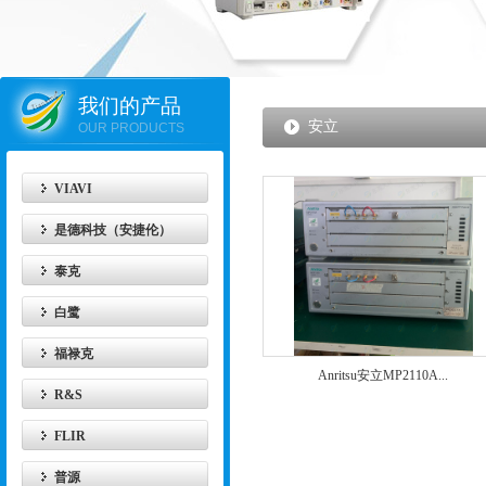
我们的产品
安立
OUR PRODUCTS
VIAVI
是德科技（安捷伦）
泰克
白鹭
福禄克
Anritsu安立MP2110A...
R&S
FLIR
普源