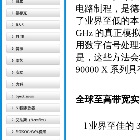
白鹭
电路制程，是德
福禄克
了业界至低的本
R&S
GHz
的真正模
FLIR
用数字信号处理
普源
是，这些方法会
泰艺
90000 X
系列具
安立
力科
Spectracom
全球至高带宽实
NI国家仪器
艾法斯（Aeroflex）
l
业界至佳的
3
YOKOGAWA横河