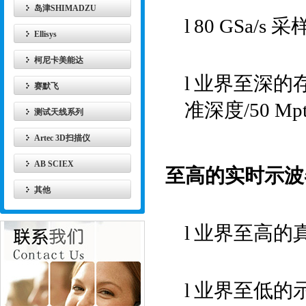
岛津SHIMADZU
l
80 GSa/s
采
Ellisys
柯尼卡美能达
l
业界至深的
赛默飞
准深度
/50 Mp
测试天线系列
Artec 3D扫描仪
AB SCIEX
至高的实时示波
其他
l
业界至高的
l
业界至低的