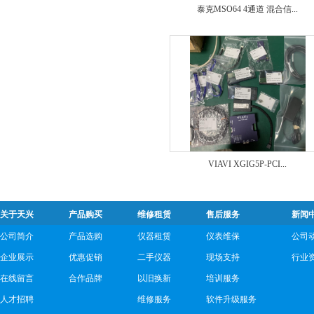
泰克MSO64 4通道 混合信...
VIAVI XGIG5P-PCI...
关于天兴
产品购买
维修租赁
售后服务
新闻
公司简介
产品选购
仪器租赁
仪表维保
公司
企业展示
优惠促销
二手仪器
现场支持
行业
在线留言
合作品牌
以旧换新
培训服务
人才招聘
维修服务
软件升级服务