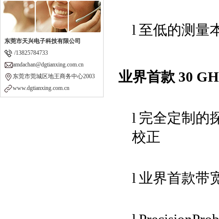
l
至低的测量
东莞市天兴电子科技有限公司
/13825784733
amdachan@dgtianxing.com.cn
业界首款
30 G
东莞市莞城区地王商务中心2003
www.dgtianxing.com.cn
l
完全定制的
校正
l
业界首款带